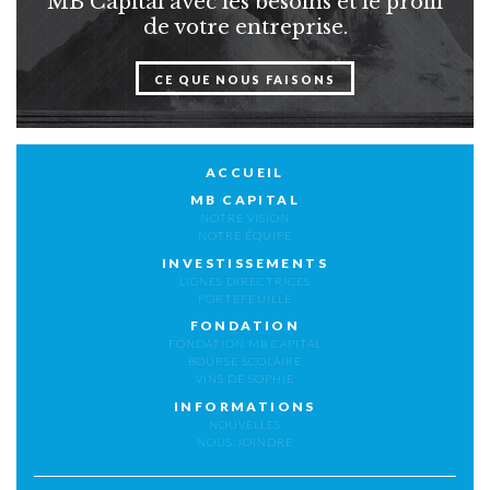
MB Capital avec les besoins et le profil
de votre entreprise.
CE QUE NOUS FAISONS
ACCUEIL
MB CAPITAL
NOTRE VISION
NOTRE ÉQUIPE
INVESTISSEMENTS
LIGNES DIRECTRICES
PORTEFEUILLE
FONDATION
FONDATION MB CAPITAL
BOURSE SCOLAIRE
VINS DE SOPHIE
INFORMATIONS
NOUVELLES
NOUS JOINDRE