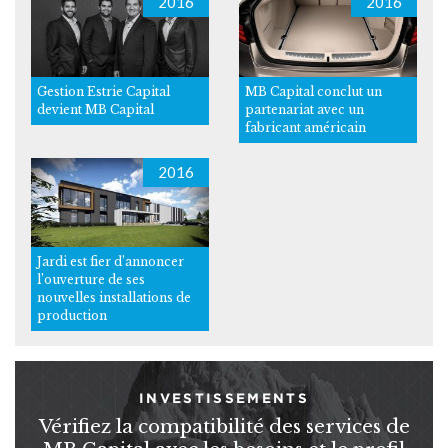
2016
2016
Gestion Estrie Capital
MB Capital conclut un
devient MB Capital
partenariat avec un
fabricant américain
2016
Jardi est fier d’annoncer
l’ouverture de ses
nouvelles installations de
production
INVESTISSEMENTS
Vérifiez la compatibilité des services de