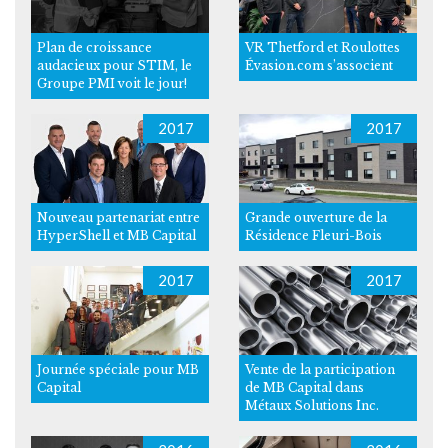
Plan de croissance
VR Thetford et Roulottes
audacieux pour STIM, le
Évasion.com s’associent
Groupe PMI voit le jour!
2017
2017
Nouveau partenariat entre
Grande ouverture de la
HyperShell et MB Capital
Résidence Fleuri-Bois
2017
2017
Journée spéciale pour MB
Vente de la participation
Capital
de MB Capital dans
Métaux Solutions Inc.