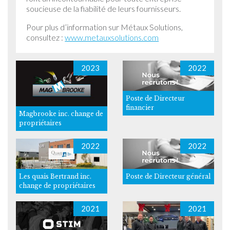
soucieuse de la fiabilité de leurs fournisseurs.
Pour plus d’information sur Métaux Solutions,
consultez :
www.metauxsolutions.com
2023
2022
Poste de Directeur
financier
Magbrooke inc. change de
propriétaires
2022
2022
Les quais Bertrand inc.
Poste de Directeur général
change de propriétaires
2021
2021