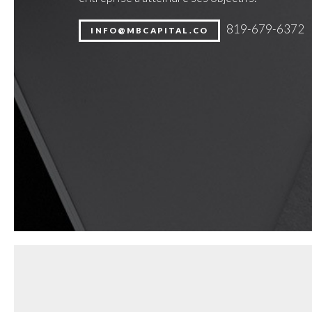
819-679-6372
INFO@MBCAPITAL.CO