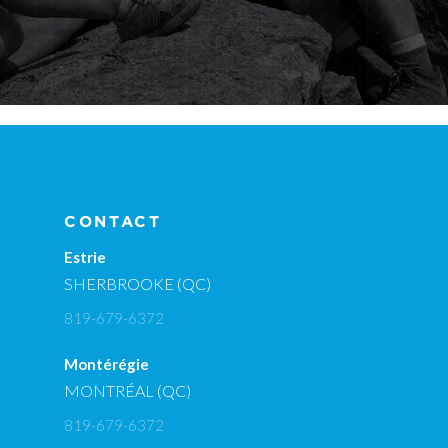
CONTACT
Estrie
SHERBROOKE (QC)
819-679-6372
Montérégie
MONTRÉAL (QC)
819-679-6372