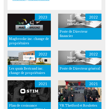
2023
2022
Poste de Directeur
financier
Magbrooke inc. change de
propriétaires
2022
2022
Les quais Bertrand inc.
Poste de Directeur général
change de propriétaires
2021
2021
Plan de croissance
VR Thetford et Roulottes