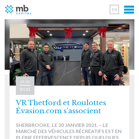
EN
25.02
2021
VR Thetford et Roulottes
Évasion.com s’associent
SHERBROOKE, LE 20 JANVIER 2021. – LE
MARCHÉ DES VÉHICULES RÉCRÉATIFS EST EN
PLEINE EFFERVESCENCE DEPUIS QUELQUES