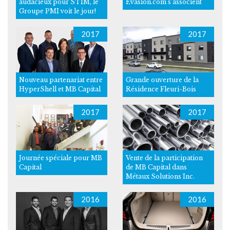
audacieux pour STIM, le
Évasion.com s’associent
Groupe PMI voit le jour!
2017
2017
Nouveau partenariat entre
Grande ouverture de la
HyperShell et MB Capital
Résidence Fleuri-Bois
2017
2017
Journée spéciale pour MB
Vente de la participation
Capital
de MB Capital dans
Métaux Solutions Inc.
2016
2016