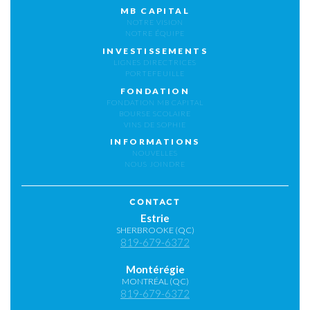
MB CAPITAL
NOTRE VISION
NOTRE ÉQUIPE
INVESTISSEMENTS
LIGNES DIRECTRICES
PORTEFEUILLE
FONDATION
FONDATION MB CAPITAL
BOURSE SCOLAIRE
VINS DE SOPHIE
INFORMATIONS
NOUVELLES
NOUS JOINDRE
CONTACT
Estrie
SHERBROOKE (QC)
819-679-6372
Montérégie
MONTRÉAL (QC)
819-679-6372