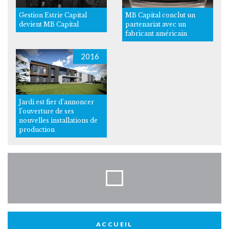
Gestion Estrie Capital
MB Capital conclut un
devient MB Capital
partenariat avec un
fabricant américain
2016
Jardi est fier d’annoncer
l’ouverture de ses
nouvelles installations de
production
ACCUEIL