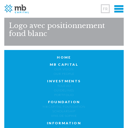
FR
Logo avec positionnement
fond blanc
HOME
MB CAPITAL
OUR VISION
OUR PEOPLE
INVESTMENTS
TOLEDO
GUIDELINES
PORTFOLIO
FOUNDATION
MB CAPITAL FOUNDATION
SCHOLARSHIP
VINS DE SOPHIE
INFORMATION
NEWS