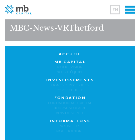
EN
MBC-News-VRThetford
ACCUEIL
MB CAPITAL
NOTRE VISION
NOTRE ÉQUIPE
INVESTISSEMENTS
LIGNES DIRECTRICES
PORTEFEUILLE
FONDATION
FONDATION MB CAPITAL
BOURSE SCOLAIRE
VINS DE SOPHIE
INFORMATIONS
NOUVELLES
NOUS JOINDRE