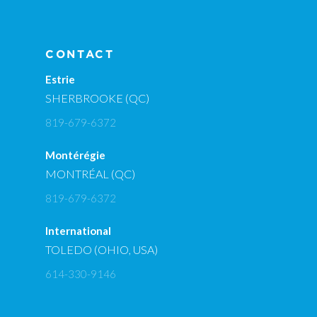
CONTACT
Estrie
SHERBROOKE (QC)
819-679-6372
Montérégie
MONTRÉAL (QC)
819-679-6372
International
TOLEDO (OHIO, USA)
614-330-9146