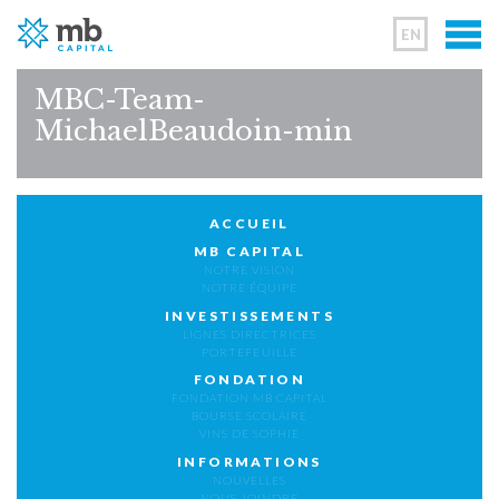
EN
MBC-Team-
MichaelBeaudoin-min
ACCUEIL
MB CAPITAL
NOTRE VISION
NOTRE ÉQUIPE
INVESTISSEMENTS
LIGNES DIRECTRICES
PORTEFEUILLE
FONDATION
FONDATION MB CAPITAL
BOURSE SCOLAIRE
VINS DE SOPHIE
INFORMATIONS
NOUVELLES
NOUS JOINDRE