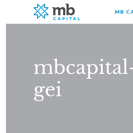
MB C
mbcapital-
gei