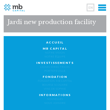
EN
Jardi new production facility
ACCUEIL
MB CAPITAL
NOTRE VISION
NOTRE ÉQUIPE
INVESTISSEMENTS
LIGNES DIRECTRICES
PORTEFEUILLE
FONDATION
FONDATION MB CAPITAL
BOURSE SCOLAIRE
VINS DE SOPHIE
INFORMATIONS
NOUVELLES
NOUS JOINDRE