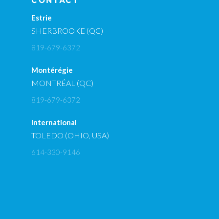
CONTACT
Estrie
SHERBROOKE (QC)
819-679-6372
Montérégie
MONTRÉAL (QC)
819-679-6372
International
TOLEDO (OHIO, USA)
614-330-9146