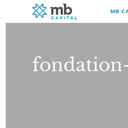
MB C
fondation