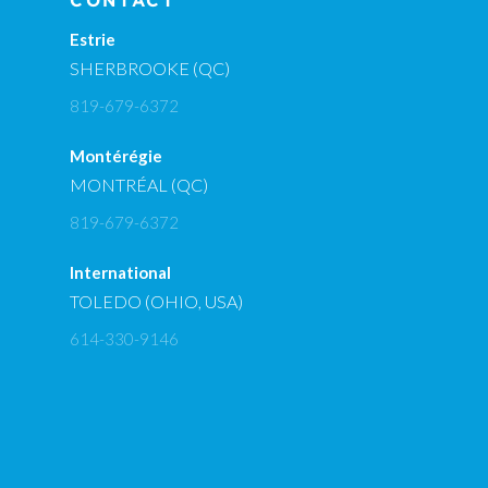
CONTACT
Estrie
SHERBROOKE (QC)
819-679-6372
Montérégie
MONTRÉAL (QC)
819-679-6372
International
TOLEDO (OHIO, USA)
614-330-9146