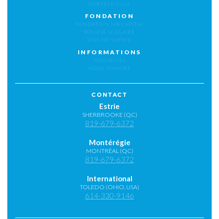
PORTEFEUILLE
FONDATION
FONDATION MB CAPITAL
BOURSE SCOLAIRE
VINS DE SOPHIE
INFORMATIONS
NOUVELLES
NOUS JOINDRE
CONTACT
Estrie
SHERBROOKE (QC)
819-679-6372
Montérégie
MONTRÉAL (QC)
819-679-6372
International
TOLEDO (OHIO, USA)
614-330-9146